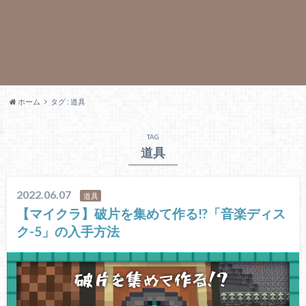
ホーム
タグ : 道具
TAG
道具
2022.06.07
道具
【マイクラ】破片を集めて作る!?「音楽ディス
ク-5」の入手方法