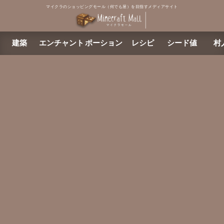
マイクラのショッピングモール（何でも屋）を目指すメディアサイト
建築
エンチャント
ポーション
レシピ
シード値
村