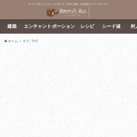
マイクラのショッピングモール（何でも屋）を目指すメディアサイト
建築
エンチャント
ポーション
レシピ
シード値
村
ホーム
タグ : TNT