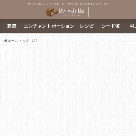
マイクラのショッピングモール（何でも屋）を目指すメディアサイト
建築
エンチャント
ポーション
レシピ
シード値
村
ホーム
タグ : 1.12