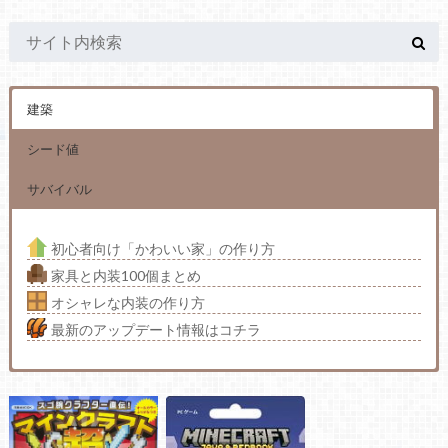
建築
シード値
サバイバル
初心者向け「かわいい家」の作り方
家具と内装100個まとめ
オシャレな内装の作り方
最新のアップデート情報はコチラ