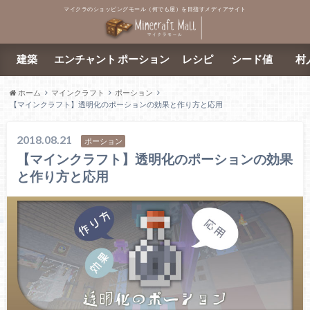
マイクラのショッピングモール（何でも屋）を目指すメディアサイト
建築
エンチャント
ポーション
レシピ
シード値
村
ホーム
マインクラフト
ポーション
【マインクラフト】透明化のポーションの効果と作り方と応用
2018.08.21
ポーション
【マインクラフト】透明化のポーションの効果
と作り方と応用