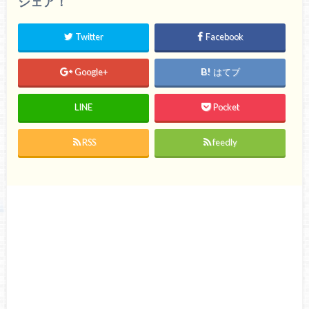
シェア！
Twitter
Facebook
Google+
はてブ
LINE
Pocket
RSS
feedly