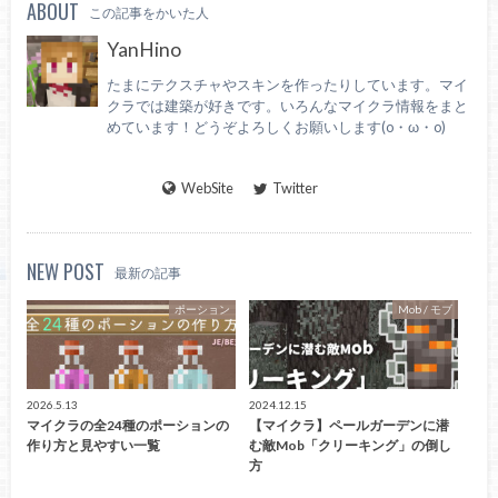
ABOUT
この記事をかいた人
YanHino
たまにテクスチャやスキンを作ったりしています。マイ
クラでは建築が好きです。いろんなマイクラ情報をまと
めています！どうぞよろしくお願いします(o・ω・o)
WebSite
Twitter
NEW POST
最新の記事
ポーション
Mob / モブ
2026.5.13
2024.12.15
マイクラの全24種のポーションの
【マイクラ】ペールガーデンに潜
作り方と見やすい一覧
む敵Mob「クリーキング」の倒し
方