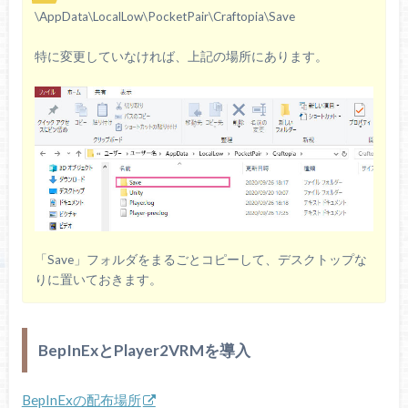
\AppData\LocalLow\PocketPair\Craftopia\Save
特に変更していなければ、上記の場所にあります。
「Save」フォルダをまるごとコピーして、デスクトップな
りに置いておきます。
BepInExとPlayer2VRMを導入
BepInExの配布場所