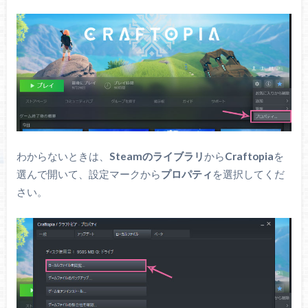
わからないときは、
Steamのライブラリ
から
Craftopia
を
選んで開いて、設定マークから
プロパティ
を選択してくだ
さい。