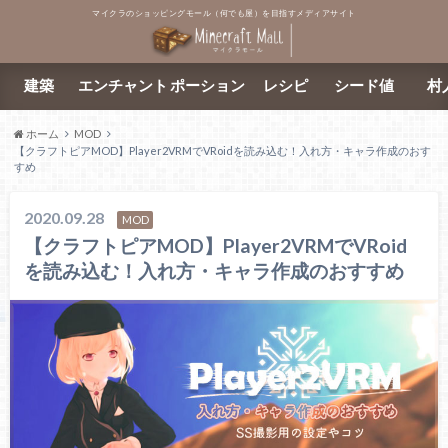
マイクラのショッピングモール（何でも屋）を目指すメディアサイト
建築
エンチャント
ポーション
レシピ
シード値
村
ホーム
MOD
【クラフトピアMOD】Player2VRMでVRoidを読み込む！入れ方・キャラ作成のおす
すめ
2020.09.28
MOD
【クラフトピアMOD】Player2VRMでVRoid
を読み込む！入れ方・キャラ作成のおすすめ