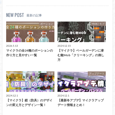
NEW POST
最新の記事
ポーション
Mob / モブ
2026.5.13
2024.12.15
マイクラの全24種のポーションの
【マイクラ】ペールガーデンに潜
作り方と見やすい一覧
む敵Mob「クリーキング」の倒し
方
装備
アップデート
2024.12.1
2024.12.1
【マイクラ】鎧（防具）のデザイ
【最新冬アプデ】マイクラアップ
ンの変え方とデザイン一覧！
デート情報まとめ！