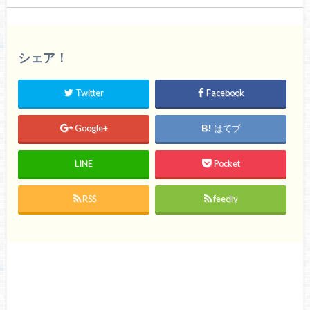
シェア！
Twitter
Facebook
Google+
はてブ
LINE
Pocket
RSS
feedly