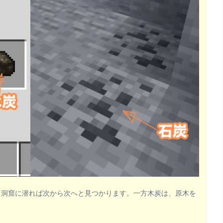
し洞窟に潜れば次から次へと見つかります。一方木炭は、原木を