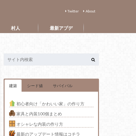
Twitter
About
村人
最新アプデ
建築
シード値
サバイバル
初心者向け「かわいい家」の作り方
家具と内装100個まとめ
オシャレな内装の作り方
最新のアップデート情報はコチラ