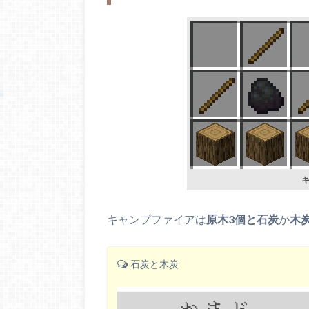
キャンプファイアは
原木3個と石炭
か
木
石炭と木炭