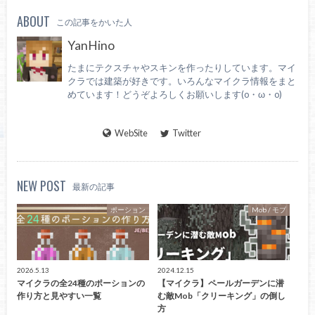
ABOUT
この記事をかいた人
YanHino
たまにテクスチャやスキンを作ったりしています。マイ
クラでは建築が好きです。いろんなマイクラ情報をまと
めています！どうぞよろしくお願いします(o・ω・o)
WebSite
Twitter
NEW POST
最新の記事
ポーション
Mob / モブ
2026.5.13
2024.12.15
マイクラの全24種のポーションの
【マイクラ】ペールガーデンに潜
作り方と見やすい一覧
む敵Mob「クリーキング」の倒し
方