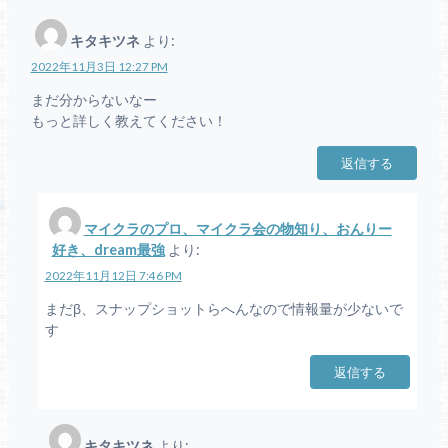
キタキツネ
より:
2022年11月3日 12:27 PM
まだ分からないなー
もっと詳しく教えてください！
返信する
マイクラのプロ、マイクラ会の物知り、おんりー
好き、dream最強
より:
2022年11月12日 7:46 PM
まだβ、スナップショットらへんなので情報量が少ないで
す
返信する
キタキツネ
より: