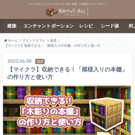
マイクラのショッピングモール（何でも屋）を目指すメディアサイト
建築
エンチャント
ポーション
レシピ
シード値
村
ホーム
マインクラフト
道具
【マイクラ】収納できる！「模様入りの本棚」の作り方と使い方
2023.06.08
道具
【マイクラ】収納できる！「模様入りの本棚」
の作り方と使い方