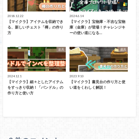
2018.12.22
2024.6.14
【マイクラ】アイテムを収納でき
【マイクラ】宝物庫・不吉な宝物
る、新しいチェスト「樽」の作り
庫（金庫）が登場！チャレンジキ
方
ーの使い道になる…
道具
道具
2024.12.1
2023.9.10
【マイクラ】細々としたアイテム
【マイクラ】書見台の作り方と使
をすっきり収納！「バンドル」の
い道をくわしく解説！
作り方と使い方