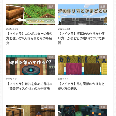
道具
道具
2023.8.30
2023.8.13
【マイクラ】コンポスターの作り
【マイクラ】溶鉱炉の作り方や使
方と使い方&入れられるものを紹
い方、かまどとの違いについて解
介
説
道具
道具
2022.6.7
2023.6.8
【マイクラ】破片を集めて作る!?
【マイクラ】吊り看板の作り方と
「音楽ディスク-5」の入手方法
使い方の解説
道具
道具