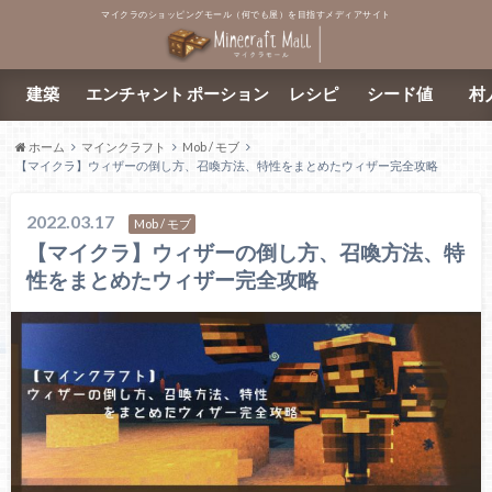
マイクラのショッピングモール（何でも屋）を目指すメディアサイト
建築
エンチャント
ポーション
レシピ
シード値
村
ホーム
マインクラフト
Mob / モブ
【マイクラ】ウィザーの倒し方、召喚方法、特性をまとめたウィザー完全攻略
2022.03.17
Mob / モブ
【マイクラ】ウィザーの倒し方、召喚方法、特
性をまとめたウィザー完全攻略