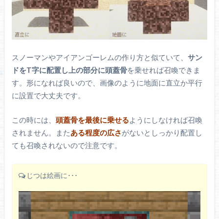
スノーマンやアイアンゴーレムの作り方と似ていて、
サン
ドをT字に配置し上の部分に頭蓋骨
を乗せれば召喚できま
す。形になれば良いので、画像のように地面に直立か平行
に設置で大丈夫です。
この時には、
頭蓋骨を最後に乗せる
ようにしなければ召喚
されません。また
ある程度の広さ
がないとしっかり配置し
ても召喚されないので注意です。
じつは絵画に･･･