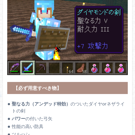
【必ず用意すべき物】
聖なる力（アンデッド特効）
のついたダイヤorネザライ
トの剣
パワー
の付いた弓矢
性能の高い防具
ツルハシ