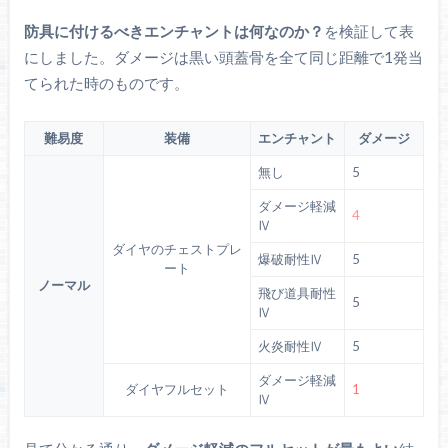
防具に付けるべきエンチャントは何なのか？
を検証して表
にしました。ダメージは黒い頭蓋骨を全て同じ距離で1発当
てられた時のものです。
難易度
装備
エンチャント
ダメージ
無し
5
ダメージ軽減
4
Ⅳ
ダイヤのチェストプレ
爆破耐性Ⅳ
5
ート
ノーマル
飛び道具耐性
5
Ⅳ
火炎耐性Ⅳ
5
ダメージ軽減
ダイヤフルセット
1
Ⅳ