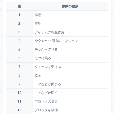
量
振動の種類
1
移動
2
着地
3
アイテムの相互作用
4
滑空やMob固有のアクション
5
モブから降りる
6
モブに乗る
7
ダメージを受ける
8
飲食
9
ドアなどが閉まる
10
ドアなどが開く
11
ブロックの変更
12
ブロックを破壊