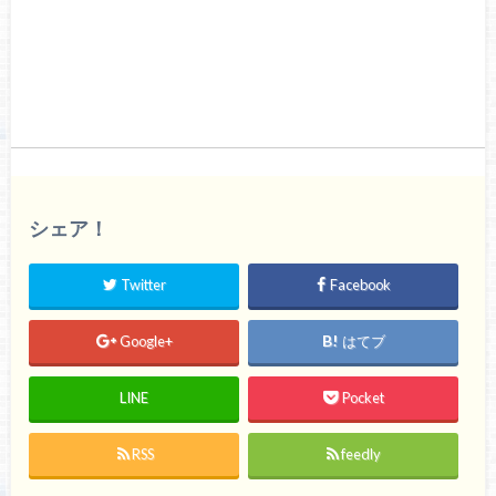
シェア！
Twitter
Facebook
Google+
はてブ
LINE
Pocket
RSS
feedly