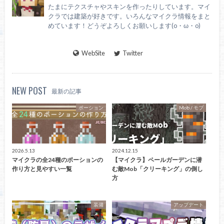
たまにテクスチャやスキンを作ったりしています。マイ
クラでは建築が好きです。いろんなマイクラ情報をまと
めています！どうぞよろしくお願いします(o・ω・o)
WebSite
Twitter
NEW POST
最新の記事
ポーション
Mob / モブ
2026.5.13
2024.12.15
マイクラの全24種のポーションの
【マイクラ】ペールガーデンに潜
作り方と見やすい一覧
む敵Mob「クリーキング」の倒し
方
装備
アップデート