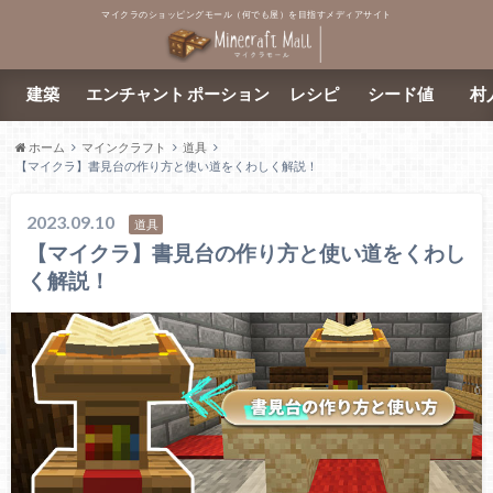
マイクラのショッピングモール（何でも屋）を目指すメディアサイト
建築
エンチャント
ポーション
レシピ
シード値
村
ホーム
マインクラフト
道具
【マイクラ】書見台の作り方と使い道をくわしく解説！
2023.09.10
道具
【マイクラ】書見台の作り方と使い道をくわし
く解説！