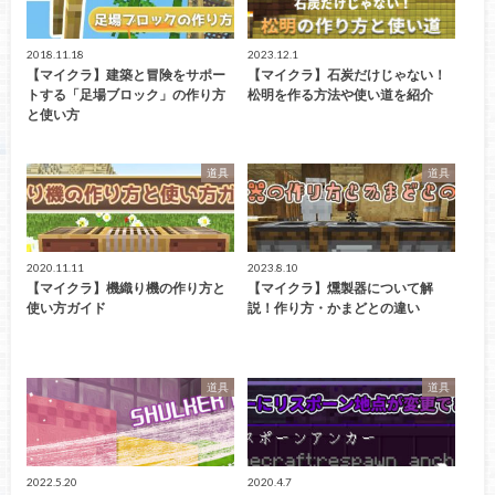
2018.11.18
2023.12.1
【マイクラ】建築と冒険をサポー
【マイクラ】石炭だけじゃない！
トする「足場ブロック」の作り方
松明を作る方法や使い道を紹介
と使い方
道具
道具
2020.11.11
2023.8.10
【マイクラ】機織り機の作り方と
【マイクラ】燻製器について解
使い方ガイド
説！作り方・かまどとの違い
道具
道具
2022.5.20
2020.4.7