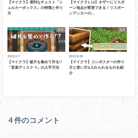
【マイクラ】便利なチェスト「シ
【マイクラ1.16】ネザーにリスポ
ュルカーボックス」の特徴と作り
ーン地点が変更できる！リスポー
方
ンアンカーの…
道具
道具
2022.6.7
2023.8.30
【マイクラ】破片を集めて作る!?
【マイクラ】コンポスターの作り
「音楽ディスク-5」の入手方法
方と使い方&入れられるものを紹
介
4
件のコメント