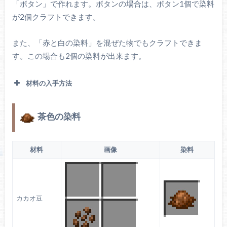
「ボタン」で作れます。ボタンの場合は、ボタン1個で染料
が2個クラフトできます。
また、「赤と白の染料」を混ぜた物でもクラフトできま
す。この場合も2個の染料が出来ます。
材料の入手方法
茶色の染料
平原やヒマワリ平原、花の森に生成されます。ピ
ンク色のチューリップに骨粉を使うと増えます。
ピンクのチュー
材料
画像
染料
リップ
カカオ豆
花の森や森に生成されます。骨粉を使うとボタン
を1個ドロップします。
ボタン