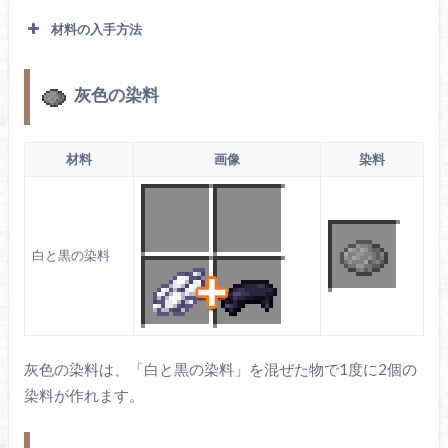
材料の入手方法
灰色の染料
ヒナソウ
材料
画像
染料
白と黒の染料
花の森や平原に生成されます。骨粉で増えます。
白のチューリッ
プ
灰色の染料は、「白と黒の染料」を混ぜた物で1度に2個の
染料が作れます。
フランスギク