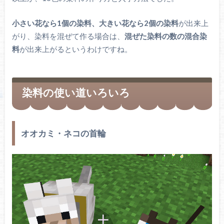
イカを倒すとドロップします。
小さい花なら1個の染料、大きい花なら2個の染料
が出来上
墨袋（イカス
がり、染料を混ぜて作る場合は、
混ぜた染料の数の混合染
ミ）
料
が出来上がるというわけですね。
ウィザー（状態異常）にかかったMobが倒され
染料の使い道いろいろ
るとその場に咲きます。
ウィザーローズ
オオカミ・ネコの首輪