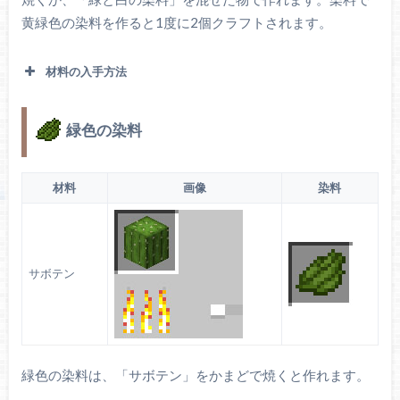
黄緑色の染料を作ると1度に2個クラフトされます。
材料の入手方法
緑色の染料
サンゴ礁のサンゴブロックに生成されます。
ナマコ（シーピ
材料
画像
染料
クルス）
サボテン
緑色の染料は、「サボテン」をかまどで焼くと作れます。