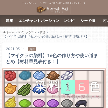
マイクラのショッピングモール（何でも屋）を目指すメディアサイト
建築
エンチャント
ポーション
レシピ
シード値
村
ホーム
マインクラフト
資源
【マイクラの染料】16色の作り方や使い道まとめ【材料早見表付き！】
2021.05.11
資源
【マイクラの染料】16色の作り方や使い道ま
とめ【材料早見表付き！】