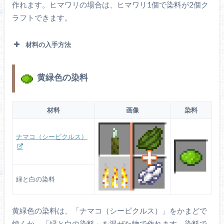
作れます。ヒマワリの場合は、ヒマワリ1個で染料が2個ク
ラフトできます。
材料の入手方法
黄緑色の染料
多くのバイオームで自然に生成されています。一
部のバイオームでは骨粉を撒くと生成されます。
タンポポ
材料
画像
染料
ナマコ（シーピクルス）
ヒマワリ平原に生成されます。骨粉を使うとヒマ
ワリを1個ドロップします。
ヒマワリ
緑と白の染料
黄緑色の染料は、「ナマコ（シーピクルス）」をかまどで
焼くか、「緑と白の染料」を混ぜた物で作れます。染料で