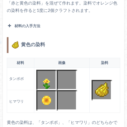
「赤と黄色の染料」を混ぜて作れます。染料でオレンジ色
の染料を作ると1度に2個クラフトされます。
村の畑で育てられていたりします。
ビートルート
材料の入手方法
黄色の染料
平原やヒマワリ平原、花の森に生成されます。オ
森林や花の森に生成されます。骨粉を使うとバラ
レンジ色のチューリップに骨粉を使うと増えま
を1個ドロップします。
す。
オレンジのチュ
バラの低木
材料
画像
染料
ーリップ
タンポポ
ヒマワリ
黄色の染料は、「タンポポ」、「ヒマワリ」のどちらかで